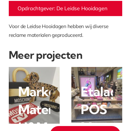
Opdrachtgever: De Leidse Hooidagen
Voor de Leidse Hooidagen hebben wij diverse
reclame materialen geproduceerd.
Meer projecten
l
Marketingcampag
Etalage
rk
Materialen
POS
H&M
Materiaa