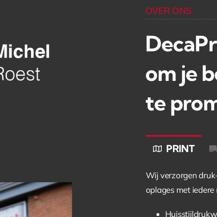
OVER ONS
DecaPri
om je b
te pro
PRINT
Wij verzorgen druk- 
oplages met iedere m
Huisstijldruk