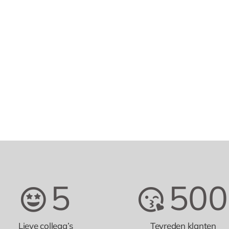
5
500
Lieve collega’s
Tevreden klanten