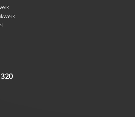
werk
ukwerk
el
 320