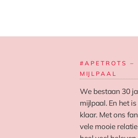
#APETROTS – 
MIJLPAAL
We bestaan 30 ja
mijlpaal. En het is
klaar. Met ons fa
vele mooie relat
heel veel beleven.