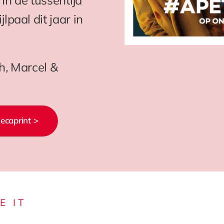
lpaal dit jaar in
th, Marcel &
Decaprint >
E IT