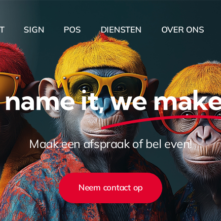
T
SIGN
POS
DIENSTEN
OVER ONS
 name it,
we make 
Maak een afspraak of bel even!
Neem contact op