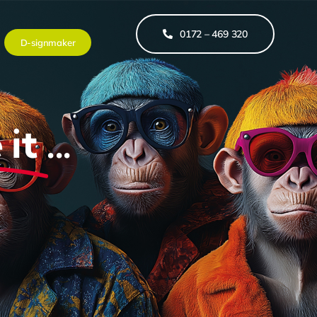
0172 – 469 320
D-signmaker
it
...