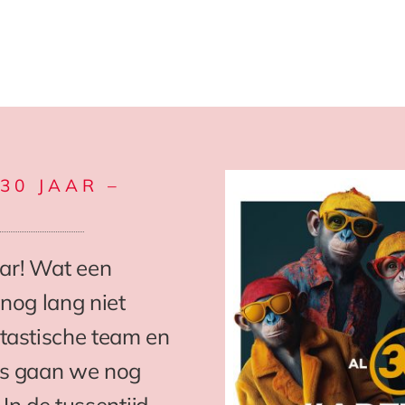
30 JAAR –
ar! Wat een
 nog lang niet
ntastische team en
ies gaan we nog
 In de tussentijd