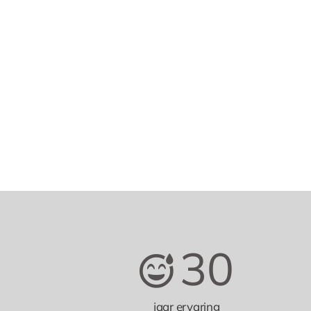
30
jaar ervaring